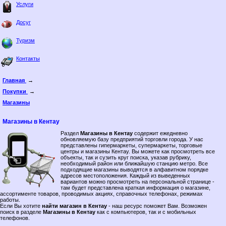
Услуги
Досуг
Туризм
Контакты
Главная
→
Покупки
→
Магазины
Магазины в Кентау
Раздел
Магазины в Кентау
содержит ежедневно
обновляемую базу предприятий торговли города. У нас
представлены гипермаркеты, супермаркеты, торговые
центры и магазины Кентау. Вы можете как просмотреть все
объекты, так и сузить круг поиска, указав рубрику,
необходимый район или ближайшую станцию метро. Все
подходящие магазины выводятся в алфавитном порядке
адресов местоположения. Каждый из выведенных
вариантов можно просмотреть на персональной странице -
там будет представлена краткая информация о магазине,
ассортименте товаров, проводимых акциях, справочных телефонах, режимах
работы.
Если Вы хотите
найти магазин в Кентау
- наш ресурс поможет Вам. Возможен
поиск в разделе
Магазины в Кентау
как с компьютеров, так и с мобильных
телефонов.