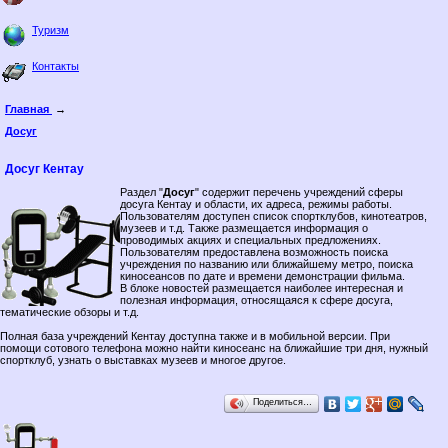
Туризм
Контакты
Главная
→
Досуг
Досуг Кентау
Раздел "
Досуг
" содержит перечень учреждений сферы
досуга Кентау и области, их адреса, режимы работы.
Пользователям доступен список спортклубов, кинотеатров,
музеев и т.д. Также размещается информация о
проводимых акциях и специальных предложениях.
Пользователям предоставлена возможность поиска
учреждения по названию или ближайшему метро, поиска
киносеансов по дате и времени демонстрации фильма.
В блоке новостей размещается наиболее интересная и
полезная информация, относящаяся к сфере досуга,
тематические обзоры и т.д.
Полная база учреждений Кентау доступна также и в мобильной версии. При
помощи сотового телефона можно найти киносеанс на ближайшие три дня, нужный
спортклуб, узнать о выставках музеев и многое другое.
Поделиться…