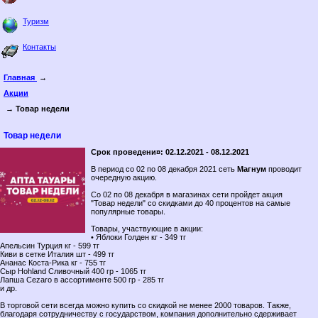
Туризм
Контакты
Главная
→
Акции
→ Товар недели
Товар недели
Срок проведени¤: 02.12.2021 - 08.12.2021
В период со 02 по 08 декабря 2021 сеть
Магнум
проводит
очередную акцию.
Со 02 по 08 декабря в магазинах сети пройдет акция
"Товар недели" со скидками до 40 процентов на самые
популярные товары.
Товары, участвующие в акции:
• Яблоки Голден кг - 349 тг
Апельсин Турция кг - 599 тг
Киви в сетке Италия шт - 499 тг
Ананас Коста-Рика кг - 755 тг
Сыр Hohland Сливочный 400 гр - 1065 тг
Лапша Cezaro в ассортименте 500 гр - 285 тг
и др.
В торговой сети всегда можно купить со скидкой не менее 2000 товаров. Также,
благодаря сотрудничеству с государством, компания дополнительно сдерживает