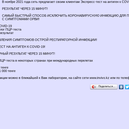
В ноябре 2021 года сеть предлагает своим клиентам Экспресс-тест на антиген к COV
РЕЗУЛЬТАТ ЧЕРЕЗ 15 МИНУТ!
САМЫЙ БЫСТРЫЙ СПОСОБ ИСКЛЮЧИТЬ КОРОНАВИРУСНУЮ ИНФЕКЦИЮ ДЛЯ 
С СИМПТОМАМИ ОРВИ!
COVID-19
лог ПЦР-теста
результат
ЯВЛЕНИЯ СИМПТОМОВ ОСТРОЙ РЕСПИРАТОРНОЙ ИНФЕКЦИИ!
СТ НА АНТИГЕН К COVID-19!
НЫЙ РЕЗУЛЬТАТ ЧЕРЕЗ 15 МИНУТ!
ПЦР-теста в некоторых странах при международных перелетах
 тенге
1 000 тенге
акции можно в ближайшей к Вам лаборатории, на сайте сети www.invivo.kz или по теле
Поделиться…