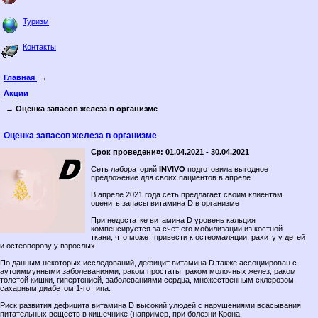
Туризм
Контакты
Главная
→
Акции
→ Оценка запасов железа в организме
Оценка запасов железа в организме
Срок проведени¤: 01.04.2021 - 30.04.2021
Сеть лабораторий
INVIVO
подготовила выгодное
предложение для своих пациентов в апреле
В апреле 2021 года сеть предлагает своим клиентам
оценить запасы витамина D в организме
При недостатке витамина D уровень кальция
компенсируется за счет его мобилизации из костной
ткани, что может привести к остеомаляции, рахиту у детей
и остеопорозу у взрослых.
По данным некоторых исследований, дефицит витамина D также ассоциирован с
аутоиммунными заболеваниями, раком простаты, раком молочных желез, раком
толстой кишки, гипертонией, заболеваниями сердца, множественным склерозом,
сахарным диабетом 1-го типа.
Риск развития дефицита витамина D высокий улюдей с нарушениями всасывания
питательных веществ в кишечнике (например, при болезни Крона,