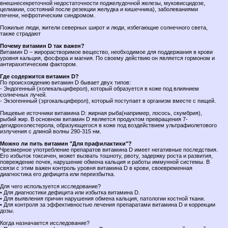
внешнесекреточной недостаточности поджелудочной железы, муковисцидозе,
целиакии, состояний после резекции желудка и кишечника), заболеваниями
печени, нефротическим синдромом.
Пожилые люди, жители северных широт и люди, избегающие солнечного света,
также страдают
Почему витамин D так важен?
Витамин D – жирорастворимое вещество, необходимое для поддержания в крови
уровня кальция, фосфора и магния. По своему действию он является гормоном и
антирахитическим фактором.
Где содержится витамин D?
По происхождению витамин D бывает двух типов:
- Эндогенный (холекальциферол), который образуется в коже под влиянием
солнечных лучей.
- Экзогеннный (эргокальциферол), который поступает в организм вместе с пищей.
Пищевые источники витамина D: жирная рыба(например, лосось, скумбрия),
рыбий жир. В основном витамин D является продуктом превращения 7-
дегидрохолестерола, образующегося в коже под воздействием ультрафиолетового
излучения с длиной волны 290-315 нм.
Можно ли пить витамин "Для прафилактики"?
Чрезмерное употребление препаратов витамина D имеет негативные последствия.
Его избыток токсичен, может вызвать тошноту, рвоту, задержку роста и развития,
повреждение почек, нарушение обмена кальция и работы иммунной системы. В
связи с этим важен контроль уровня витамина D в крови, своевременная
диагностика его дефицита или переизбытка.
Для чего используется исследование?
• Для диагностики дефицита или избытка витамина D.
• Для выявления причин нарушения обмена кальция, патологии костной ткани.
• Для контроля за эффективностью лечения препаратами витамина D и коррекции
дозы.
Когда назначается исследование?