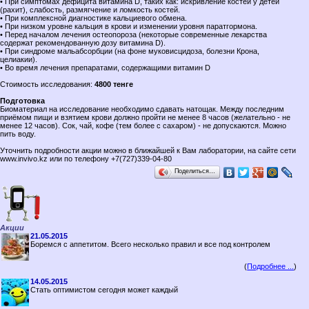
• При симптомах дефицита витамина D, таких как: искривление костей у детей
(рахит), слабость, размягчение и ломкость костей.
• При комплексной диагностике кальциевого обмена.
• При низком уровне кальция в крови и изменении уровня паратгормона.
• Перед началом лечения остеопороза (некоторые современные лекарства
содержат рекомендованную дозу витамина D).
• При синдроме мальабсорбции (на фоне муковисцидоза, болезни Крона,
целиакии).
• Во время лечения препаратами, содержащими витамин D
Стоимость исследования:
4800 тенге
Подготовка
Биоматериал на исследование необходимо сдавать натощак. Между последним
приёмом пищи и взятием крови должно пройти не менее 8 часов (желательно - не
менее 12 часов). Сок, чай, кофе (тем более с сахаром) - не допускаются. Можно
пить воду.
Уточнить подробности акции можно в ближайшей к Вам лаборатории, на сайте сети
www.invivo.kz или по телефону +7(727)339-04-80
Поделиться…
Акции
21.05.2015
Боремся с аппетитом. Всего несколько правил и все под контролем
(
Подробнее ...
)
14.05.2015
Стать оптимистом сегодня может каждый