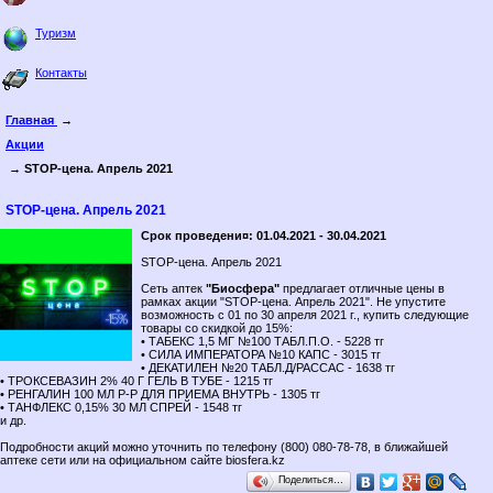
Туризм
Контакты
Главная
→
Акции
→ STOP-цена. Апрель 2021
STOP-цена. Апрель 2021
Срок проведени¤: 01.04.2021 - 30.04.2021
STOP-цена. Апрель 2021
Сеть аптек
"Биосфера"
предлагает отличные цены в
рамках акции "STOP-цена. Апрель 2021". Не упустите
возможность с 01 по 30 апреля 2021 г., купить следующие
товары со скидкой до 15%:
• ТАБЕКС 1,5 МГ №100 ТАБЛ.П.О. - 5228 тг
• СИЛА ИМПЕРАТОРА №10 КАПС - 3015 тг
• ДЕКАТИЛЕН №20 ТАБЛ.Д/РАССАС - 1638 тг
• ТРОКСЕВАЗИН 2% 40 Г ГЕЛЬ В ТУБЕ - 1215 тг
• РЕНГАЛИН 100 МЛ Р-Р ДЛЯ ПРИЕМА ВНУТРЬ - 1305 тг
• ТАНФЛЕКС 0,15% 30 МЛ СПРЕЙ - 1548 тг
и др.
Подробности акций можно уточнить по телефону (800) 080-78-78, в ближайшей
аптеке сети или на официальном сайте biosfera.kz
Поделиться…