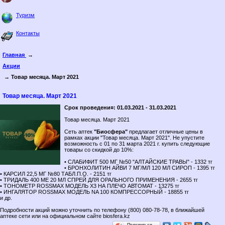
Туризм
Контакты
Главная
→
Акции
→ Товар месяца. Март 2021
Товар месяца. Март 2021
Срок проведени¤: 01.03.2021 - 31.03.2021
Товар месяца. Март 2021
Сеть аптек
"Биосфера"
предлагает отличные цены в
рамках акции "Товар месяца. Март 2021". Не упустите
возможность с 01 по 31 марта 2021 г. купить следующие
товары со скидкой до 10%:
• СЛАБИФИТ 500 МГ №50 "АЛТАЙСКИЕ ТРАВЫ" - 1332 тг
• БРОНХОЛИТИН АЙВИ 7 МГ/МЛ 120 МЛ СИРОП - 1395 тг
• КАРСИЛ 22,5 МГ №80 ТАБЛ.П.О. - 2151 тг
• ТРИДАЛЬ 400 МЕ 20 МЛ СПРЕЙ ДЛЯ ОРАЛЬНОГО ПРИМЕНЕНИЯ - 2655 тг
• ТОНОМЕТР ROSSMAX МОДЕЛЬ X3 НА ПЛЕЧО АВТОМАТ - 13275 тг
• ИНГАЛЯТОР ROSSMAX МОДЕЛЬ NA 100 КОМПРЕССОРНЫЙ - 18855 тг
и др.
Подробности акций можно уточнить по телефону (800) 080-78-78, в ближайшей
аптеке сети или на официальном сайте biosfera.kz