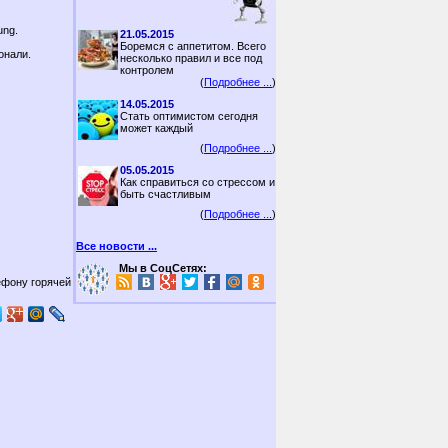
ung.
21.05.2015
Боремся с аппетитом. Всего
онали.
несколько правил и все под
контролем
(
Подробнее ...
)
14.05.2015
Стать оптимистом сегодня
может каждый
(
Подробнее ...
)
05.05.2015
Как справиться со стрессом и
быть счастливым
(
Подробнее ...
)
Все новости ...
Мы в СоцСетях:
ефону горячей