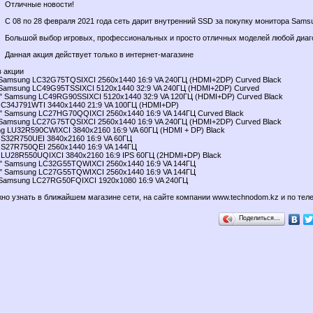
Отличные новости!
С 08 по 28 февраля 2021 года сеть дарит внутренний SSD за покупку монитора Sams
Большой выбор игровых, профессиональных и просто отличных моделей любой диаг
Данная акция действует только в интернет-магазине
 акции
 Samsung LC32G75TQSIXCI 2560х1440 16:9 VA 240ГЦ (HDMI+2DP) Curved Black
 Samsung LC49G95TSSIXCI 5120x1440 32:9 VA 240ГЦ (HDMI+2DP) Curved
8" Samsung LC49RG90SSIXCI 5120х1440 32:9 VA 120ГЦ (HDMI+DP) Curved Black
 C34J791WTI 3440x1440 21:9 VA 100ГЦ (HDMI+DP)
9" Samsung LC27HG70QQIXCI 2560х1440 16:9 VA 144ГЦ Curved Black
 Samsung LC27G75TQSIXCI 2560х1440 16:9 VA 240ГЦ (HDMI+2DP) Curved Black
ng LU32R590CWIXCI 3840x2160 16:9 VA 60ГЦ (HDMI + DP) Black
 S32R750UEI 3840x2160 16:9 VA 60ГЦ
 S27R750QEI 2560х1440 16:9 VA 144ГЦ
 LU28R550UQIXCI 3840x2160 16:9 IPS 60ГЦ (2HDMI+DP) Black
5" Samsung LC32G55TQWIXCI 2560х1440 16:9 VA 144ГЦ
9" Samsung LC27G55TQWIXCI 2560х1440 16:9 VA 144ГЦ
 Samsung LC27RG50FQIXCI 1920x1080 16:9 VA 240ГЦ
но узнать в ближайшем магазине сети, на сайте компании www.technodom.kz и по тел
Поделиться…