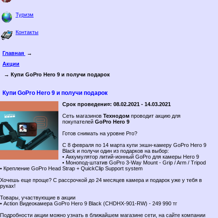
Туризм
Контакты
Главная
→
Акции
→ Купи GoPro Hero 9 и получи подарок
Купи GoPro Hero 9 и получи подарок
Срок проведени¤: 08.02.2021 - 14.03.2021
Сеть магазинов
Технодом
проводит акцию для
покупателей
GoPro Hero 9
Готов снимать на уровне Pro?
С 8 февраля по 14 марта купи экшн-камеру GoPro Hero 9
Black и получи один из подарков на выбор:
• Аккумулятор литий-ионный GoPro для камеры Hero 9
• Монопод-штатив GoPro 3-Way Mount - Grip / Arm / Tripod
• Крепление GoPro Head Strap + QuickClip Support system
Хочешь еще проще? С рассрочкой до 24 месяцев камера и подарок уже у тебя в
руках!
Товары, участвующие в акции
• Action Видеокамера GoPro Hero 9 Black (CHDHX-901-RW) - 249 990 тг
Подробности акции можно узнать в ближайшем магазине сети, на сайте компании